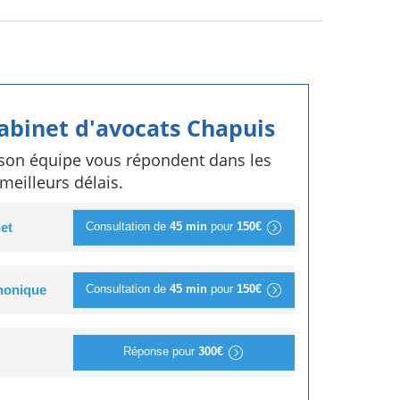
cabinet d'avocats Chapuis
 son équipe vous répondent dans les
meilleurs délais.
Consultation de
45 min
pour
150€
et
Consultation de
45 min
pour
150€
phonique
Réponse pour
300€